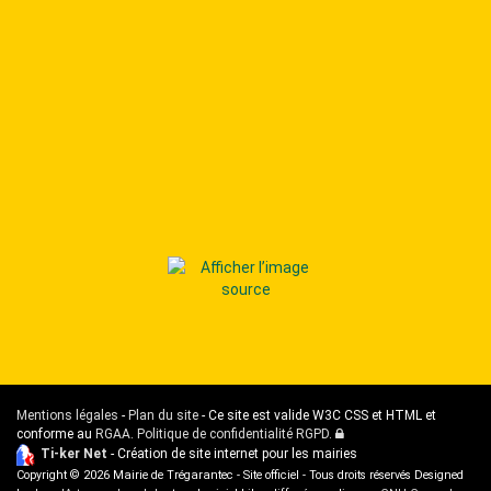
Mentions légales
-
Plan du site
- Ce site est valide W3C CSS et HTML et
conforme au
RGAA
.
Politique de confidentialité RGPD
.
Administration
Ti-ker Net
- Création de site internet pour les mairies
Copyright © 2026 Mairie de Trégarantec - Site officiel - Tous droits réservés Designed