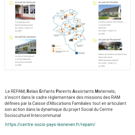
Le REPAM,
R
elais
E
nfants
P
arents
A
ssistants
M
aternels,
s’inscrit dans le cadre réglementaire des missions des RAM
définies par la Caisse d’Allocations Familiales tout en articulant
son action dans la dynamique du projet Social du Centre
Socioculturel Intercommunal
.
https://centre-socio-pays-lesneven.fr/repam/